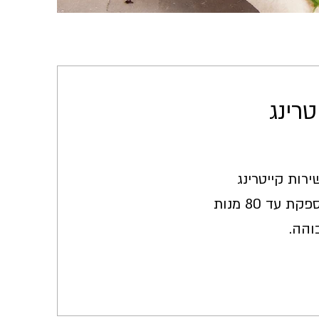
טרינג
רות קייטרינג
לאירועים שונים ומספקת עד 80 מנות
והה.